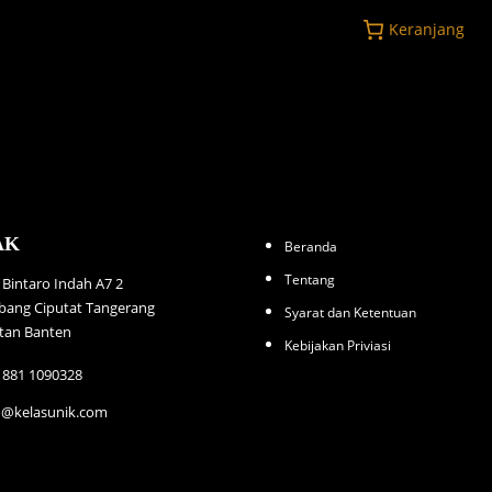
Keranjang
AK
Beranda
Tentang
a Bintaro Indah A7 2
bang Ciputat Tangerang
Syarat dan Ketentuan
atan Banten
Kebijakan Priviasi
 881 1090328
o@kelasunik.com