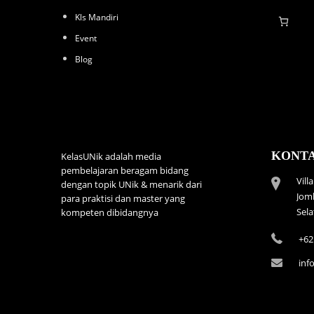
Kls Mandiri
Event
Blog
KONT
KelasUNik adalah media
pembelajaran beragam bidang
Vill
dengan topik UNik & menarik dari
Jom
para praktisi dan master yang
Sel
kompeten dibidangnya
+62
inf