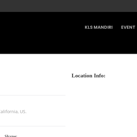
KLS MANDIRI
EVENT
Location Info:
alifornia, US.
Skype: