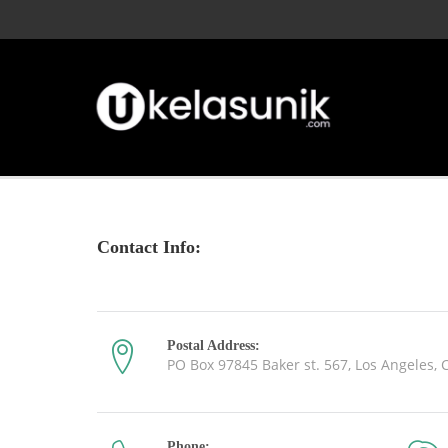
Contact Info:
Postal Address:
PO Box 97845 Baker st. 567, Los Angeles, C
Phone: