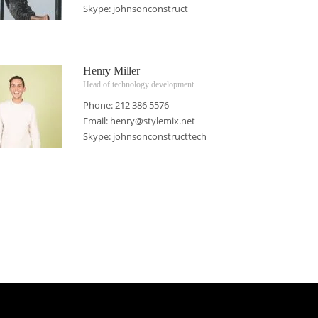
Skype:
johnsonconstruct
Henry Miller
Head of technology development
Phone: 212 386 5576
Email:
henry@stylemix.net
Skype:
johnsonconstructtech