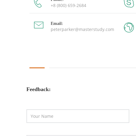
+8 (800) 659-2684
Email:
peterparker@masterstudy.com
Feedback: