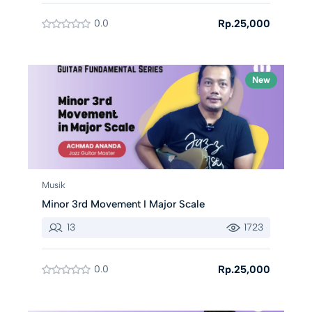
0.0
Rp.25,000
New
Musik
Minor 3rd Movement I Major Scale
13
1723
0.0
Rp.25,000